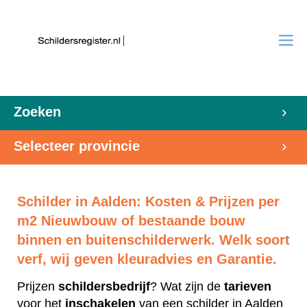
Zoeken
Selecteer provincie
Schilder in Aalden: Kosten & Prijzen per
m2 Nieuwbouw of bestaande bouw
binnen en buitenschilderwerk. Welk soort
verf, wij geven kleuradvies en Garantie.
Prijzen
schildersbedrijf
? Wat zijn de
tarieven
voor het
inschakelen
van een schilder in Aalden