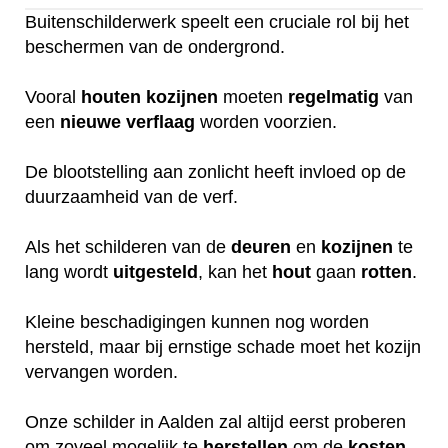
Buitenschilderwerk speelt een cruciale rol bij het
beschermen van de ondergrond.
Vooral
houten
kozijnen
moeten
regelmatig
van
een
nieuwe
verflaag
worden voorzien.
De blootstelling aan zonlicht heeft invloed op de
duurzaamheid van de verf.
Als het schilderen van de
deuren
en
kozijnen
te
lang wordt
uitgesteld
, kan het
hout
gaan
rotten
.
Kleine beschadigingen kunnen nog worden
hersteld, maar bij ernstige schade moet het kozijn
vervangen worden.
Onze schilder in Aalden zal altijd eerst proberen
om zoveel mogelijk te
herstellen
om de
kosten