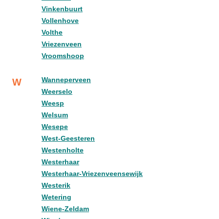
Vinkenbuurt
Vollenhove
Volthe
Vriezenveen
Vroomshoop
Wanneperveen
W
Weerselo
Weesp
Welsum
Wesepe
West-Geesteren
Westenholte
Westerhaar
Westerhaar-Vriezenveensewijk
Westerik
Wetering
Wiene-Zeldam