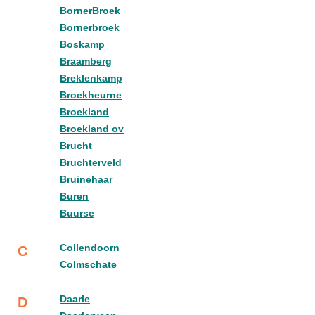
BornerBroek
Bornerbroek
Boskamp
Braamberg
Breklenkamp
Broekheurne
Broekland
Broekland ov
Brucht
Bruchterveld
Bruinehaar
Buren
Buurse
Collendoorn
C
Colmschate
Daarle
D