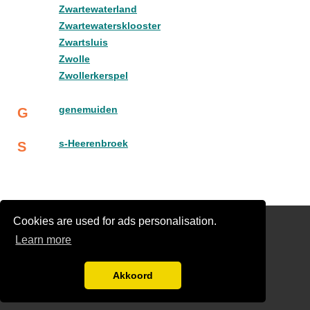
Zwartewaterland
Zwartewatersklooster
Zwartsluis
Zwolle
Zwollerkerspel
genemuiden
G
s-Heerenbroek
S
Cookies are used for ads personalisation.
links
Learn more
Gratis Schilder Offertes Vergelijken
glaszetter-nu.nl
Akkoord
Disclaimer