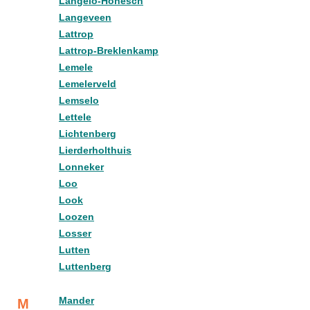
Langelo-Honesch
Langeveen
Lattrop
Lattrop-Breklenkamp
Lemele
Lemelerveld
Lemselo
Lettele
Lichtenberg
Lierderholthuis
Lonneker
Loo
Look
Loozen
Losser
Lutten
Luttenberg
Mander
M