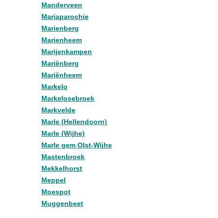
Manderveen
Mariaparochie
Marienberg
Marienheem
Marijenkampen
Mariënberg
Mariënheem
Markelo
Markelosebroek
Markvelde
Marle (Hellendoorn)
Marle (Wijhe)
Marle gem Olst-Wijhe
Mastenbroek
Mekkelhorst
Meppel
Moespot
Muggenbeet