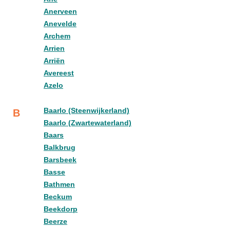
Anerveen
Anevelde
Archem
Arrien
Arriën
Avereest
Azelo
Baarlo (Steenwijkerland)
B
Baarlo (Zwartewaterland)
Baars
Balkbrug
Barsbeek
Basse
Bathmen
Beckum
Beekdorp
Beerze