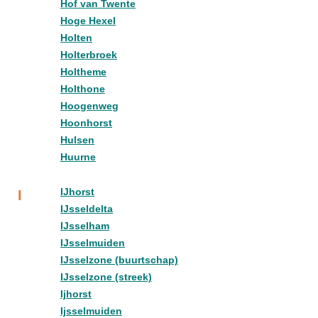
Hof van Twente
Hoge Hexel
Holten
Holterbroek
Holtheme
Holthone
Hoogenweg
Hoonhorst
Hulsen
Huurne
IJhorst
I
IJsseldelta
IJsselham
IJsselmuiden
IJsselzone (buurtschap)
IJsselzone (streek)
Ijhorst
Ijsselmuiden