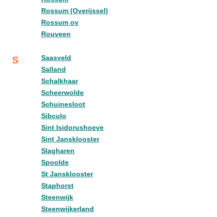
Rossum (Overijssel)
Rossum ov
Rouveen
Saasveld
S
Salland
Schalkhaar
Scheerwolde
Schuinesloot
Sibculo
Sint Isidorushoeve
Sint Jansklooster
Slagharen
Spoolde
St Jansklooster
Staphorst
Steenwijk
Steenwijkerland