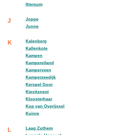
Ittersum
Joppe
J
Junne
Kalenberg
K
Kallenkote
Kampen
Kampereiland
Kamperveen
Kamperzeedijk
Kerspel Goor
Kievitsnest
Kloosterhaar
Kop van Overijssel
Kuinre
Laag Zuthem
L