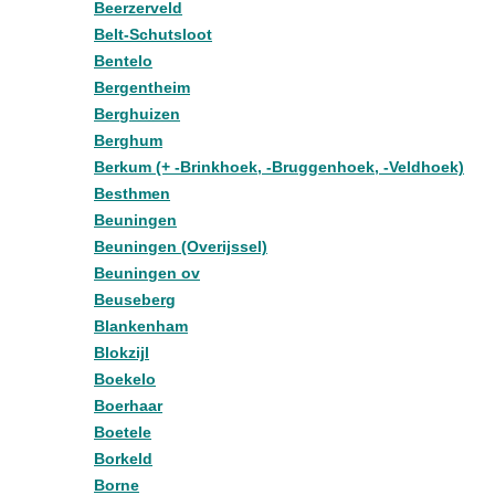
Beerzerveld
Belt-Schutsloot
Bentelo
Bergentheim
Berghuizen
Berghum
Berkum (+ -Brinkhoek, -Bruggenhoek, -Veldhoek)
Besthmen
Beuningen
Beuningen (Overijssel)
Beuningen ov
Beuseberg
Blankenham
Blokzijl
Boekelo
Boerhaar
Boetele
Borkeld
Borne