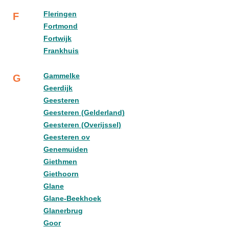
Fleringen
F
Fortmond
Fortwijk
Frankhuis
Gammelke
G
Geerdijk
Geesteren
Geesteren (Gelderland)
Geesteren (Overijssel)
Geesteren ov
Genemuiden
Giethmen
Giethoorn
Glane
Glane-Beekhoek
Glanerbrug
Goor