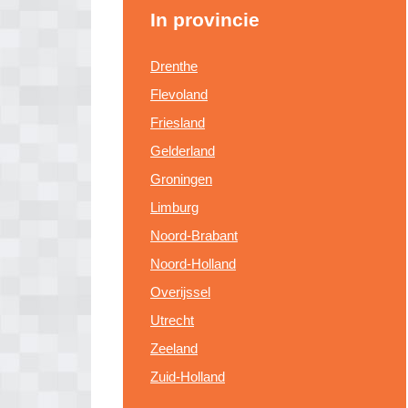
In provincie
Drenthe
Flevoland
Friesland
Gelderland
Groningen
Limburg
Noord-Brabant
Noord-Holland
Overijssel
Utrecht
Zeeland
Zuid-Holland