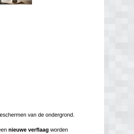
t beschermen van de ondergrond.
een
nieuwe
verflaag
worden