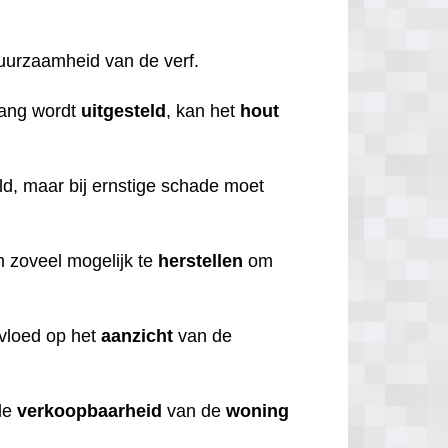
duurzaamheid van de verf.
lang wordt
uitgesteld
, kan het
hout
d, maar bij ernstige schade moet
m zoveel mogelijk te
herstellen
om
nvloed op het
aanzicht
van de
de
verkoopbaarheid
van de
woning