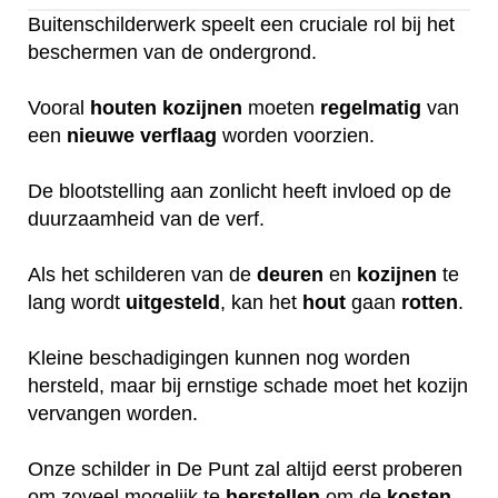
Buitenschilderwerk speelt een cruciale rol bij het
beschermen van de ondergrond.
Vooral
houten
kozijnen
moeten
regelmatig
van
een
nieuwe
verflaag
worden voorzien.
De blootstelling aan zonlicht heeft invloed op de
duurzaamheid van de verf.
Als het schilderen van de
deuren
en
kozijnen
te
lang wordt
uitgesteld
, kan het
hout
gaan
rotten
.
Kleine beschadigingen kunnen nog worden
hersteld, maar bij ernstige schade moet het kozijn
vervangen worden.
Onze schilder in De Punt zal altijd eerst proberen
om zoveel mogelijk te
herstellen
om de
kosten