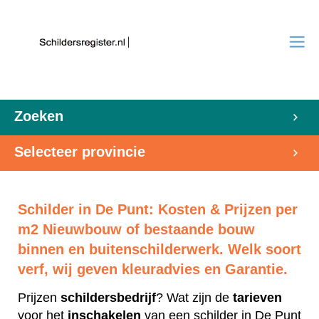
Zoeken
Selecteer provincie
Schilder in De Punt: Kosten & Prijzen per
m2 Nieuwbouw of bestaande bouw
binnen en buitenschilderwerk. Welk soort
verf, wij geven kleuradvies en Garantie.
Prijzen
schildersbedrijf
? Wat zijn de
tarieven
voor het
inschakelen
van een schilder in De Punt