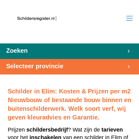
Zoeken
Selecteer provincie
Schilder in Elim: Kosten & Prijzen per m2
Nieuwbouw of bestaande bouw binnen en
buitenschilderwerk. Welk soort verf, wij
geven kleuradvies en Garantie.
Prijzen
schildersbedrijf
? Wat zijn de
tarieven
voor het
inschakelen
van een schilder in Elim of