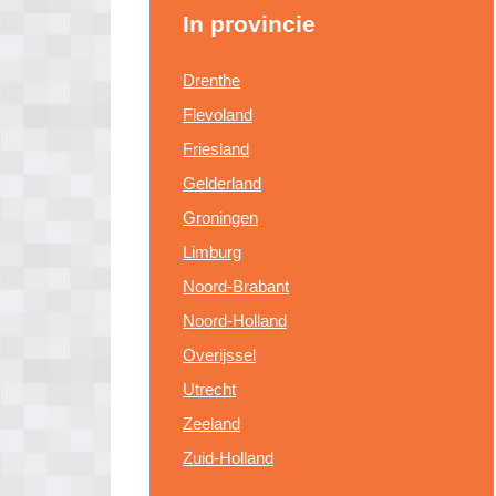
In provincie
Drenthe
Flevoland
Friesland
Gelderland
Groningen
Limburg
Noord-Brabant
Noord-Holland
Overijssel
Utrecht
Zeeland
Zuid-Holland