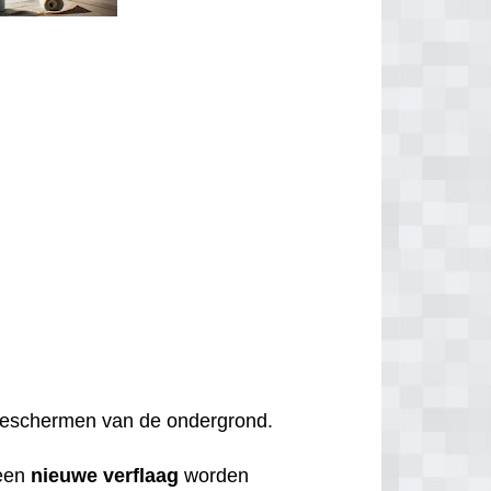
t beschermen van de ondergrond.
een
nieuwe
verflaag
worden