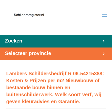
Zoeken
Selecteer provincie
Lambers Schildersbedrijf R 06-54215388:
Kosten & Prijzen per m2 Nieuwbouw of
bestaande bouw binnen en
buitenschilderwerk. Welk soort verf, wij
geven kleuradvies en Garantie.