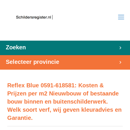
Zoeken
Selecteer provincie
Reflex Blue 0591-618581: Kosten &
Prijzen per m2 Nieuwbouw of bestaande
bouw binnen en buitenschilderwerk.
Welk soort verf, wij geven kleuradvies en
Garantie.