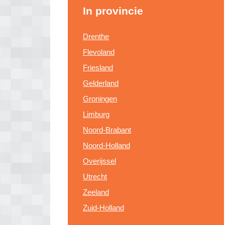
In provincie
Drenthe
Flevoland
Friesland
Gelderland
Groningen
Limburg
Noord-Brabant
Noord-Holland
Overijssel
Utrecht
Zeeland
Zuid-Holland