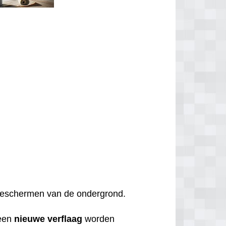
t beschermen van de ondergrond.
een
nieuwe
verflaag
worden