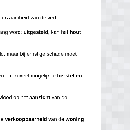
duurzaamheid van de verf.
lang wordt
uitgesteld
, kan het
hout
d, maar bij ernstige schade moet
eren om zoveel mogelijk te
herstellen
nvloed op het
aanzicht
van de
de
verkoopbaarheid
van de
woning