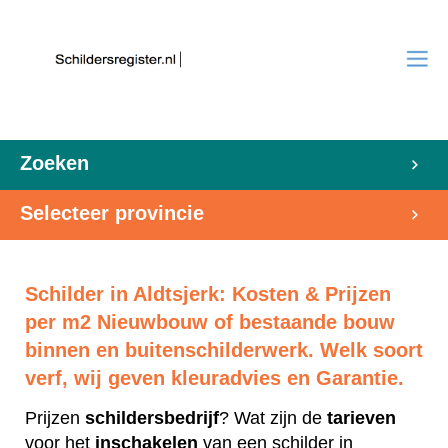
Zoeken
Selecteer provincie
Schilder in Aldtsjerk: Kosten & Prijzen
per m2 Nieuwbouw of bestaande bouw
binnen en buitenschilderwerk. Welk soort
verf, wij geven kleuradvies en Garantie.
Prijzen
schildersbedrijf
? Wat zijn de
tarieven
voor het
inschakelen
van een schilder in