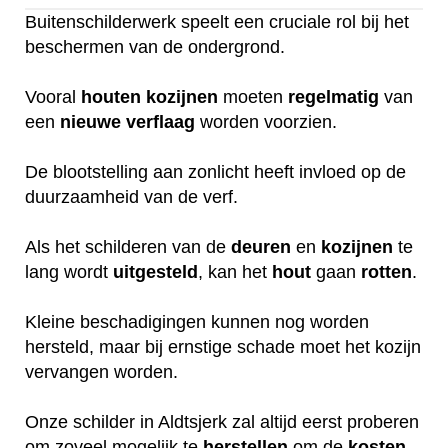
Buitenschilderwerk speelt een cruciale rol bij het
beschermen van de ondergrond.
Vooral
houten
kozijnen
moeten
regelmatig
van
een
nieuwe
verflaag
worden voorzien.
De blootstelling aan zonlicht heeft invloed op de
duurzaamheid van de verf.
Als het schilderen van de
deuren
en
kozijnen
te
lang wordt
uitgesteld
, kan het
hout
gaan
rotten
.
Kleine beschadigingen kunnen nog worden
hersteld, maar bij ernstige schade moet het kozijn
vervangen worden.
Onze schilder in Aldtsjerk zal altijd eerst proberen
om zoveel mogelijk te
herstellen
om de
kosten