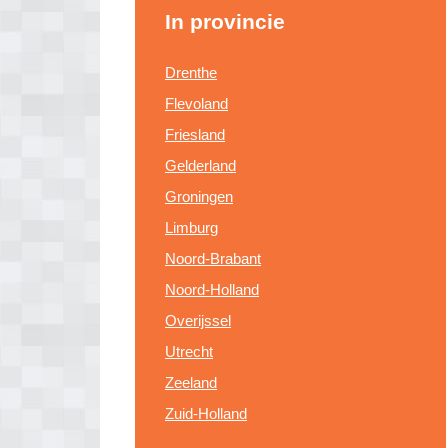
In provincie
Drenthe
Flevoland
Friesland
Gelderland
Groningen
Limburg
Noord-Brabant
Noord-Holland
Overijssel
Utrecht
Zeeland
Zuid-Holland