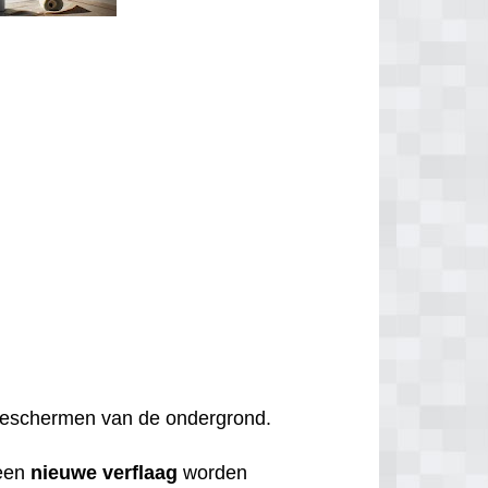
t beschermen van de ondergrond.
een
nieuwe
verflaag
worden