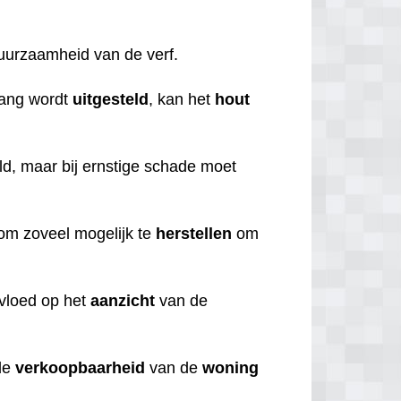
duurzaamheid van de verf.
lang wordt
uitgesteld
, kan het
hout
d, maar bij ernstige schade moet
 om zoveel mogelijk te
herstellen
om
nvloed op het
aanzicht
van de
de
verkoopbaarheid
van de
woning