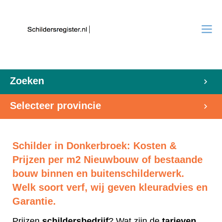
Zoeken
Selecteer provincie
Schilder in Donkerbroek: Kosten &
Prijzen per m2 Nieuwbouw of bestaande
bouw binnen en buitenschilderwerk.
Welk soort verf, wij geven kleuradvies en
Garantie.
Prijzen
schildersbedrijf
? Wat zijn de
tarieven