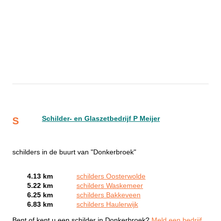
Schilder- en Glaszetbedrijf P Meijer
S
schilders in de buurt van "Donkerbroek"
4.13 km
schilders Oosterwolde
5.22 km
schilders Waskemeer
6.25 km
schilders Bakkeveen
6.83 km
schilders Haulerwijk
Bent of kent u een schilder in Donkerbroek?
Meld een bedrijf