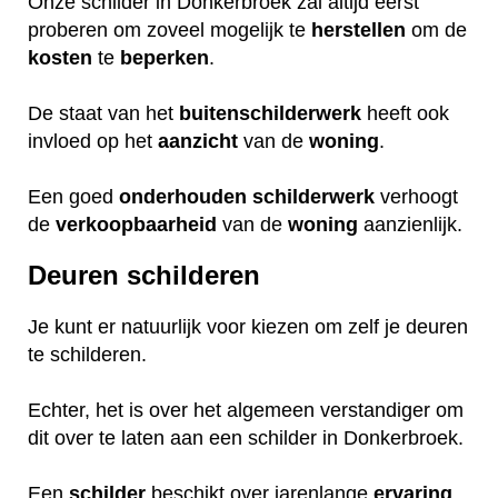
Onze schilder in Donkerbroek zal altijd eerst
proberen om zoveel mogelijk te
herstellen
om de
kosten
te
beperken
.
De staat van het
buitenschilderwerk
heeft ook
invloed op het
aanzicht
van de
woning
.
Een goed
onderhouden
schilderwerk
verhoogt
de
verkoopbaarheid
van de
woning
aanzienlijk.
Deuren schilderen
Je kunt er natuurlijk voor kiezen om zelf je deuren
te schilderen.
Echter, het is over het algemeen verstandiger om
dit over te laten aan een schilder in Donkerbroek.
Een
schilder
beschikt over jarenlange
ervaring