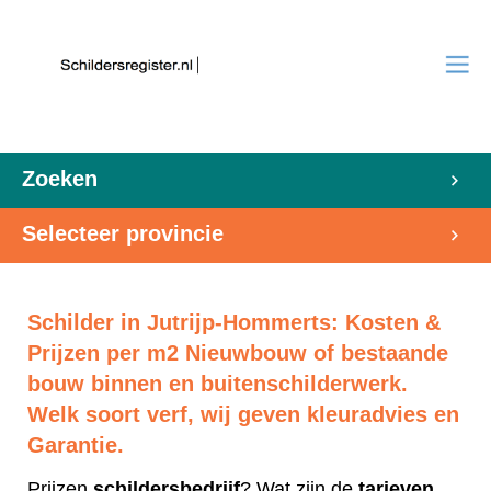
Zoeken
Selecteer provincie
Schilder in Jutrijp-Hommerts: Kosten &
Prijzen per m2 Nieuwbouw of bestaande
bouw binnen en buitenschilderwerk.
Welk soort verf, wij geven kleuradvies en
Garantie.
Prijzen
schildersbedrijf
? Wat zijn de
tarieven