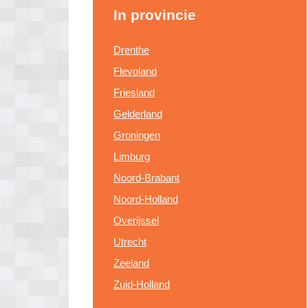
In provincie
Drenthe
Flevoland
Friesland
Gelderland
Groningen
Limburg
Noord-Brabant
Noord-Holland
Overijssel
Utrecht
Zeeland
Zuid-Holland