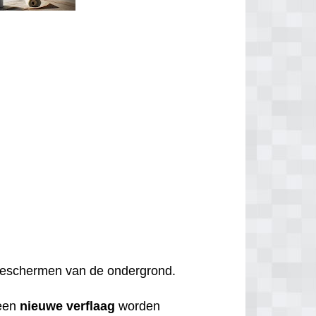
t beschermen van de ondergrond.
een
nieuwe
verflaag
worden