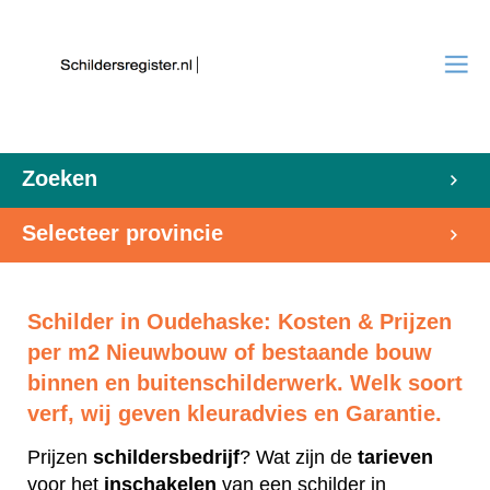
Zoeken
Selecteer provincie
Schilder in Oudehaske: Kosten & Prijzen
per m2 Nieuwbouw of bestaande bouw
binnen en buitenschilderwerk. Welk soort
verf, wij geven kleuradvies en Garantie.
Prijzen
schildersbedrijf
? Wat zijn de
tarieven
voor het
inschakelen
van een schilder in