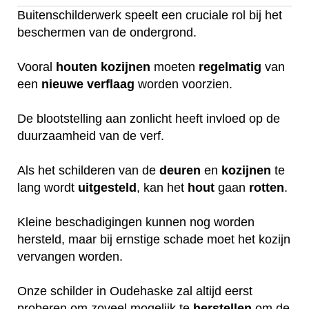
Buitenschilderwerk speelt een cruciale rol bij het
beschermen van de ondergrond.
Vooral
houten
kozijnen
moeten
regelmatig
van
een
nieuwe
verflaag
worden voorzien.
De blootstelling aan zonlicht heeft invloed op de
duurzaamheid van de verf.
Als het schilderen van de
deuren
en
kozijnen
te
lang wordt
uitgesteld
, kan het
hout
gaan
rotten
.
Kleine beschadigingen kunnen nog worden
hersteld, maar bij ernstige schade moet het kozijn
vervangen worden.
Onze schilder in Oudehaske zal altijd eerst
proberen om zoveel mogelijk te
herstellen
om de