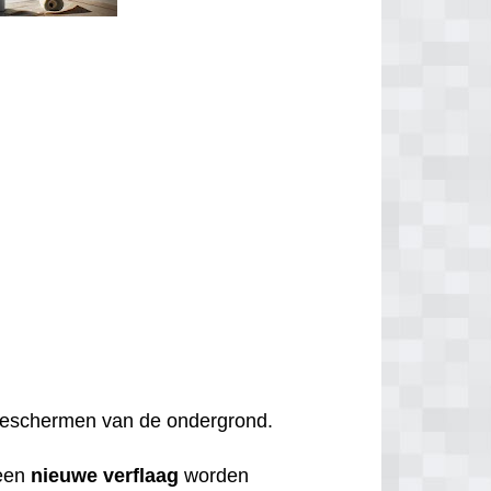
t beschermen van de ondergrond.
een
nieuwe
verflaag
worden