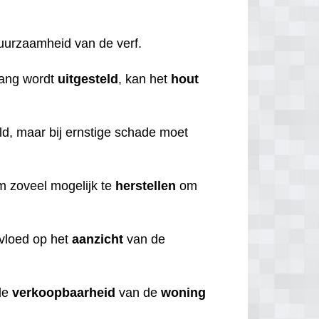
duurzaamheid van de verf.
lang wordt
uitgesteld
, kan het
hout
d, maar bij ernstige schade moet
om zoveel mogelijk te
herstellen
om
nvloed op het
aanzicht
van de
de
verkoopbaarheid
van de
woning