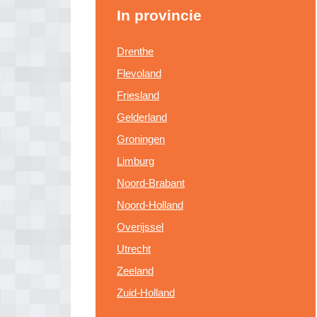
In provincie
Drenthe
Flevoland
Friesland
Gelderland
Groningen
Limburg
Noord-Brabant
Noord-Holland
Overijssel
Utrecht
Zeeland
Zuid-Holland