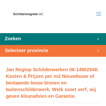
Zoeken
Selecteer provincie
Jan Regtop Schilderwerken 06-14902948:
Kosten & Prijzen per m2 Nieuwbouw of
bestaande bouw binnen en
buitenschilderwerk. Welk soort verf, wij
geven kleuradvies en Garantie.