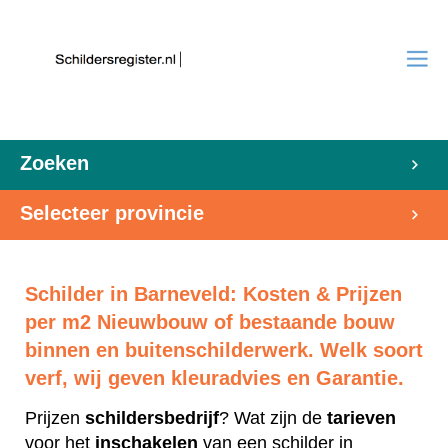
Zoeken
Selecteer provincie
Schilder in Barneveld: Kosten & Prijzen
per m2 Nieuwbouw of bestaande bouw
binnen en buitenschilderwerk. Welk soort
verf, wij geven kleuradvies en Garantie.
Prijzen
schildersbedrijf
? Wat zijn de
tarieven
voor het
inschakelen
van een schilder in