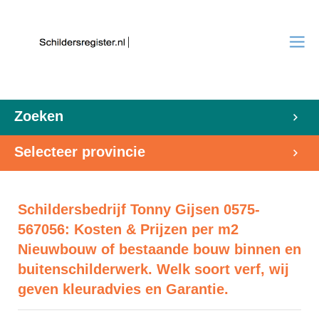
Zoeken
Selecteer provincie
Schildersbedrijf Tonny Gijsen 0575-
567056: Kosten & Prijzen per m2
Nieuwbouw of bestaande bouw binnen en
buitenschilderwerk. Welk soort verf, wij
geven kleuradvies en Garantie.