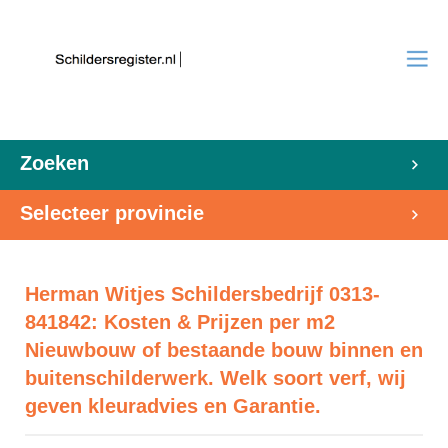
Zoeken
Selecteer provincie
Herman Witjes Schildersbedrijf 0313-
841842: Kosten & Prijzen per m2
Nieuwbouw of bestaande bouw binnen en
buitenschilderwerk. Welk soort verf, wij
geven kleuradvies en Garantie.