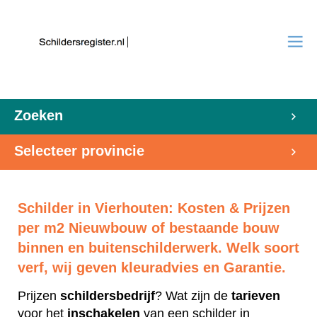
Zoeken
Selecteer provincie
Schilder in Vierhouten: Kosten & Prijzen
per m2 Nieuwbouw of bestaande bouw
binnen en buitenschilderwerk. Welk soort
verf, wij geven kleuradvies en Garantie.
Prijzen
schildersbedrijf
? Wat zijn de
tarieven
voor het
inschakelen
van een schilder in