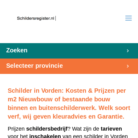
Zoeken
Selecteer provincie
Schilder in Vorden: Kosten & Prijzen per
m2 Nieuwbouw of bestaande bouw
binnen en buitenschilderwerk. Welk soort
verf, wij geven kleuradvies en Garantie.
Prijzen
schildersbedrijf
? Wat zijn de
tarieven
voor het
inschakelen
van een schilder in Vorden