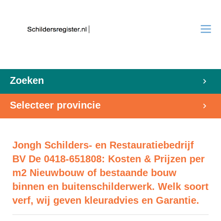
Zoeken
Selecteer provincie
Jongh Schilders- en Restauratiebedrijf
BV De 0418-651808: Kosten & Prijzen per
m2 Nieuwbouw of bestaande bouw
binnen en buitenschilderwerk. Welk soort
verf, wij geven kleuradvies en Garantie.