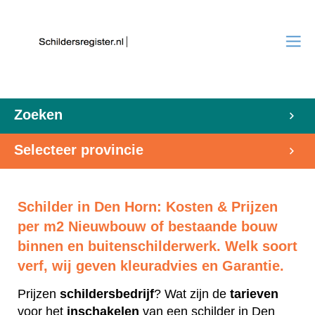
Zoeken
Selecteer provincie
Schilder in Den Horn: Kosten & Prijzen
per m2 Nieuwbouw of bestaande bouw
binnen en buitenschilderwerk. Welk soort
verf, wij geven kleuradvies en Garantie.
Prijzen
schildersbedrijf
? Wat zijn de
tarieven
voor het
inschakelen
van een schilder in Den