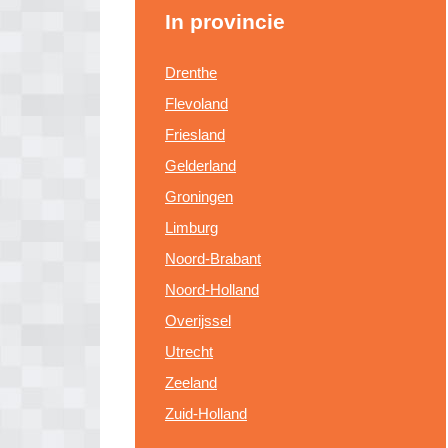
In provincie
Drenthe
Flevoland
Friesland
Gelderland
Groningen
Limburg
Noord-Brabant
Noord-Holland
Overijssel
Utrecht
Zeeland
Zuid-Holland