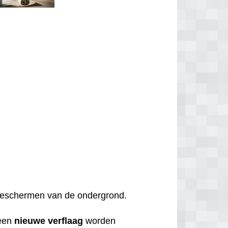
t beschermen van de ondergrond.
een
nieuwe
verflaag
worden