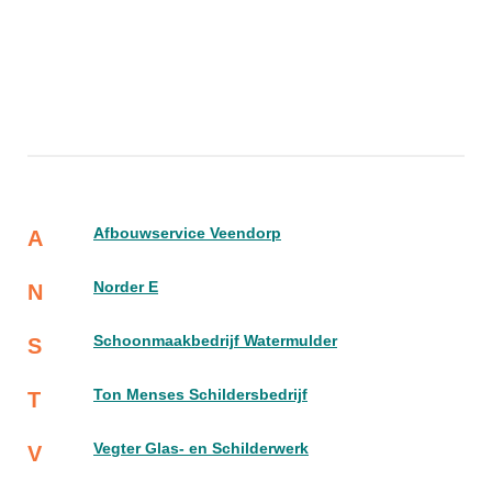
Afbouwservice Veendorp
A
Norder E
N
Schoonmaakbedrijf Watermulder
S
Ton Menses Schildersbedrijf
T
Vegter Glas- en Schilderwerk
V