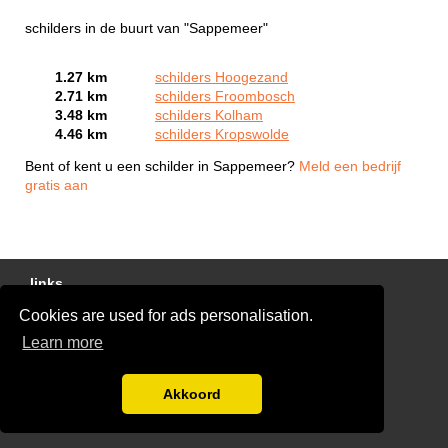
schilders in de buurt van "Sappemeer"
1.27 km
schilders Hoogezand
2.71 km
schilders Froombosch
3.48 km
schilders Kolham
4.46 km
schilders Kropswolde
Bent of kent u een schilder in Sappemeer?
Meld een bedrijf
gratis aan
links
Cookies are used for ads personalisation.
Gratis Schilder Offertes Vergelijken
Learn more
glaszetter-nu.nl
Disclaimer
Akkoord
Blog