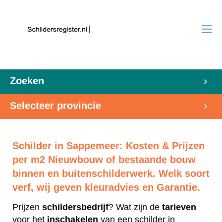
Zoeken
Selecteer provincie
Schilder in Sappemeer: Kosten & Prijzen
per m2 Nieuwbouw of bestaande bouw
binnen en buitenschilderwerk. Welk soort
verf, wij geven kleuradvies en Garantie.
Prijzen
schildersbedrijf
? Wat zijn de
tarieven
voor het
inschakelen
van een schilder in