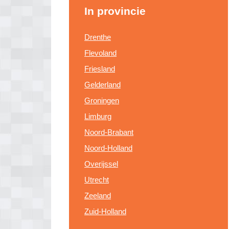
In provincie
Drenthe
Flevoland
Friesland
Gelderland
Groningen
Limburg
Noord-Brabant
Noord-Holland
Overijssel
Utrecht
Zeeland
Zuid-Holland