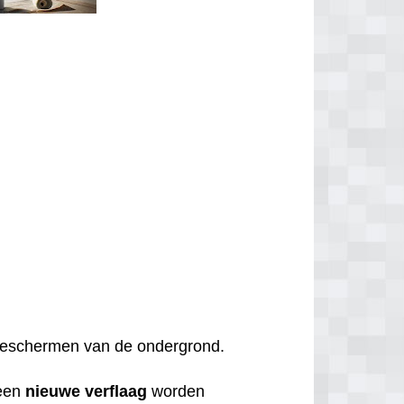
t beschermen van de ondergrond.
een
nieuwe
verflaag
worden