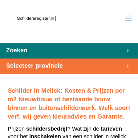
Zoeken
Selecteer provincie
Schilder in Melick: Kosten & Prijzen per
m2 Nieuwbouw of bestaande bouw
binnen en buitenschilderwerk. Welk soort
verf, wij geven kleuradvies en Garantie.
Prijzen
schildersbedrijf
? Wat zijn de
tarieven
voor het
inschakelen
van een schilder in Melick