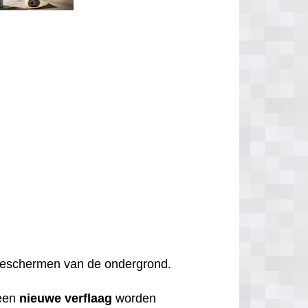
t beschermen van de ondergrond.
een
nieuwe
verflaag
worden