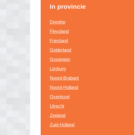
In provincie
Drenthe
Flevoland
Friesland
Gelderland
Groningen
Limburg
Noord-Brabant
Noord-Holland
Overijssel
Utrecht
Zeeland
Zuid-Holland