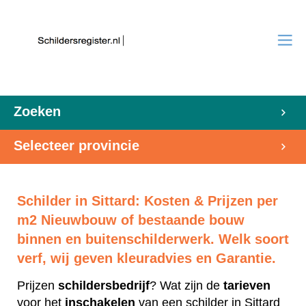
Zoeken
Selecteer provincie
Schilder in Sittard: Kosten & Prijzen per
m2 Nieuwbouw of bestaande bouw
binnen en buitenschilderwerk. Welk soort
verf, wij geven kleuradvies en Garantie.
Prijzen
schildersbedrijf
? Wat zijn de
tarieven
voor het
inschakelen
van een schilder in Sittard