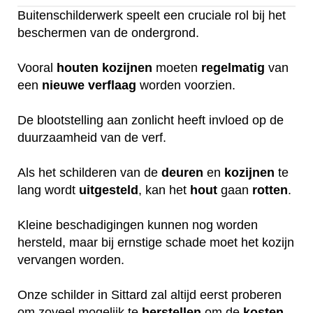
Buitenschilderwerk speelt een cruciale rol bij het
beschermen van de ondergrond.
Vooral
houten
kozijnen
moeten
regelmatig
van
een
nieuwe
verflaag
worden voorzien.
De blootstelling aan zonlicht heeft invloed op de
duurzaamheid van de verf.
Als het schilderen van de
deuren
en
kozijnen
te
lang wordt
uitgesteld
, kan het
hout
gaan
rotten
.
Kleine beschadigingen kunnen nog worden
hersteld, maar bij ernstige schade moet het kozijn
vervangen worden.
Onze schilder in Sittard zal altijd eerst proberen
om zoveel mogelijk te
herstellen
om de
kosten