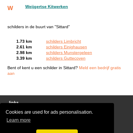
Weijgertse Kitwerken
W
schilders in de buurt van "Sittard"
1.73 km
schilders Limbricht
2.61 km
schilders Einighausen
2.98 km
schilders Munstergeleen
3.39 km
schilders Guttecoven
Bent of kent u een schilder in Sittard?
Meld een bedrijf gratis
aan
links
Cookies are used for ads personalisation.
Gratis Schilder Offertes Vergelijken
Learn more
glaszetter-nu.nl
Disclaimer