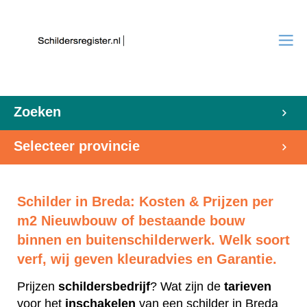
Zoeken
Selecteer provincie
Schilder in Breda: Kosten & Prijzen per
m2 Nieuwbouw of bestaande bouw
binnen en buitenschilderwerk. Welk soort
verf, wij geven kleuradvies en Garantie.
Prijzen
schildersbedrijf
? Wat zijn de
tarieven
voor het
inschakelen
van een schilder in Breda