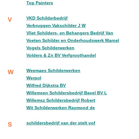
Top Painters
VKD Schilderbedrijf
V
Verbruggen Vakschilder J W
Vliet Schilders- en Behangers Bedrijf Van
Voeten Schilder en Onderhoudswerk Marcel
Vogels Schilderwerken
Volders & Zn BV Verfgroothandel
Weemaes Schilderwerken
W
Werpol
Wilfred Dijkstra BV
Willemsen Schildersbedrijf Bavel BV L
Willemsz Schildersbedrijf Robert
Wit Schilderwerken Raymond de
schildersbedrijf van der stelt vof
S