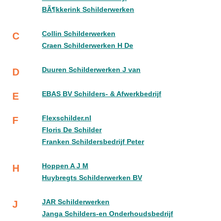
BÃ¶kkerink Schilderwerken
Collin Schilderwerken
C
Craen Schilderwerken H De
Duuren Schilderwerken J van
D
EBAS BV Schilders- & Afwerkbedrijf
E
Flexschilder.nl
F
Floris De Schilder
Franken Schildersbedrijf Peter
Hoppen A J M
H
Huybregts Schilderwerken BV
JAR Schilderwerken
J
Janga Schilders-en Onderhoudsbedrijf