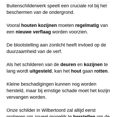
Buitenschilderwerk speelt een cruciale rol bij het
beschermen van de ondergrond.
Vooral
houten
kozijnen
moeten
regelmatig
van
een
nieuwe
verflaag
worden voorzien.
De blootstelling aan zonlicht heeft invloed op de
duurzaamheid van de verf.
Als het schilderen van de
deuren
en
kozijnen
te
lang wordt
uitgesteld
, kan het
hout
gaan
rotten
.
Kleine beschadigingen kunnen nog worden
hersteld, maar bij ernstige schade moet het kozijn
vervangen worden.
Onze schilder in Wilbertoord zal altijd eerst
proberen om zoveel mogelijk te
herstellen
om de