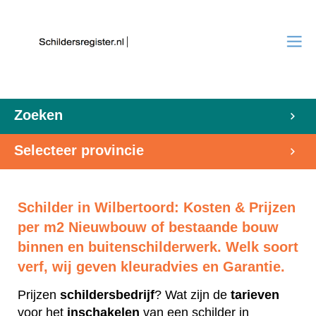
Zoeken
Selecteer provincie
Schilder in Wilbertoord: Kosten & Prijzen
per m2 Nieuwbouw of bestaande bouw
binnen en buitenschilderwerk. Welk soort
verf, wij geven kleuradvies en Garantie.
Prijzen
schildersbedrijf
? Wat zijn de
tarieven
voor het
inschakelen
van een schilder in