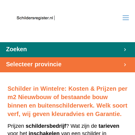
Zoeken
Selecteer provincie
Schilder in Wintelre: Kosten & Prijzen per
m2 Nieuwbouw of bestaande bouw
binnen en buitenschilderwerk. Welk soort
verf, wij geven kleuradvies en Garantie.
Prijzen
schildersbedrijf
? Wat zijn de
tarieven
voor het
inschakelen
van een schilder in