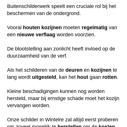
Buitenschilderwerk speelt een cruciale rol bij het
beschermen van de ondergrond.
Vooral
houten
kozijnen
moeten
regelmatig
van
een
nieuwe
verflaag
worden voorzien.
De blootstelling aan zonlicht heeft invloed op de
duurzaamheid van de verf.
Als het schilderen van de
deuren
en
kozijnen
te
lang wordt
uitgesteld
, kan het
hout
gaan
rotten
.
Kleine beschadigingen kunnen nog worden
hersteld, maar bij ernstige schade moet het kozijn
vervangen worden.
Onze schilder in Wintelre zal altijd eerst proberen
om zoveel mogelijk te
herstellen
om de
kosten