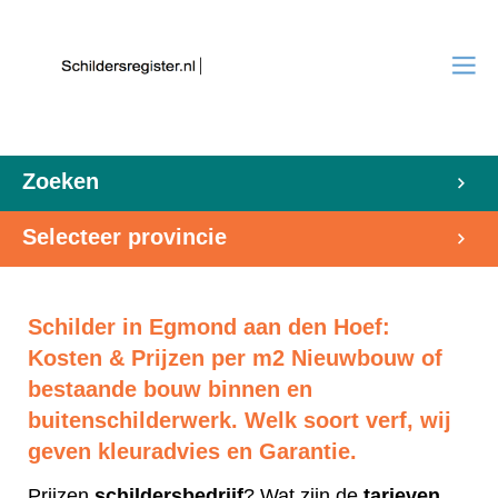
Zoeken
Selecteer provincie
Schilder in Egmond aan den Hoef:
Kosten & Prijzen per m2 Nieuwbouw of
bestaande bouw binnen en
buitenschilderwerk. Welk soort verf, wij
geven kleuradvies en Garantie.
Prijzen
schildersbedrijf
? Wat zijn de
tarieven