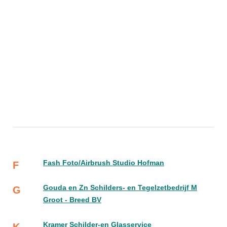
Fash Foto/Airbrush Studio Hofman
F
Gouda en Zn Schilders- en Tegelzetbedrijf M
G
Groot - Breed BV
Kramer Schilder-en Glasservice
K