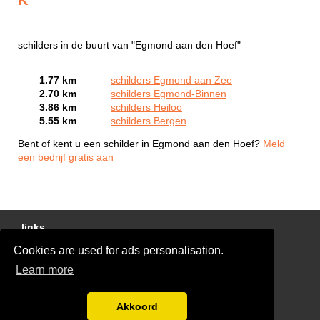
schilders in de buurt van "Egmond aan den Hoef"
1.77 km
schilders Egmond aan Zee
2.70 km
schilders Egmond-Binnen
3.86 km
schilders Heiloo
5.55 km
schilders Bergen
Bent of kent u een schilder in Egmond aan den Hoef?
Meld
een bedrijf gratis aan
links
Cookies are used for ads personalisation.
Gratis Schilder Offertes Vergelijken
Learn more
glaszetter-nu.nl
Disclaimer
Akkoord