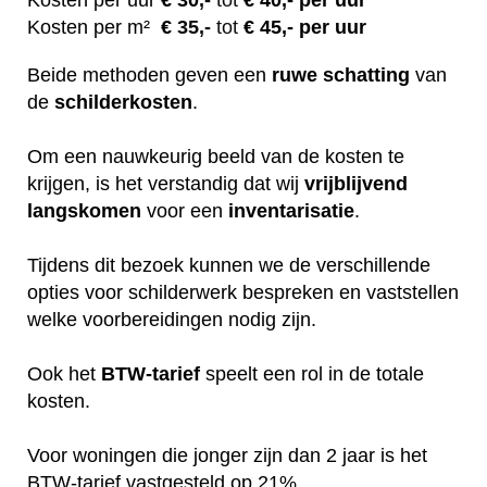
Kosten per uur
€ 30
,-
tot
€ 40,- per uur
Kosten per m²
€
35,-
tot
€ 45,- per uur
Beide methoden geven een
ruwe
schatting
van
de
schilderkosten
.
Om een nauwkeurig beeld van de kosten te
krijgen, is het verstandig dat wij
vrijblijvend
langskomen
voor een
inventarisatie
.
Tijdens dit bezoek kunnen we de verschillende
opties voor schilderwerk bespreken en vaststellen
welke voorbereidingen nodig zijn.
Ook het
BTW-tarief
speelt een rol in de totale
kosten.
Voor woningen die jonger zijn dan 2 jaar is het
BTW-tarief vastgesteld op 21%.