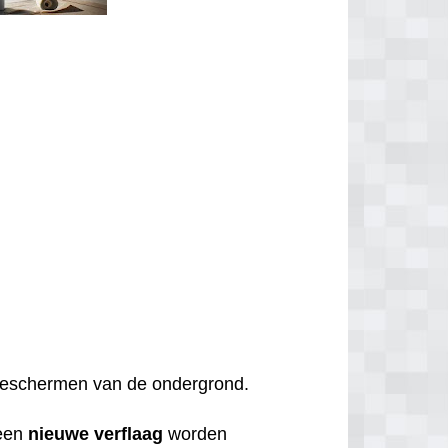
t beschermen van de ondergrond.
een
nieuwe
verflaag
worden