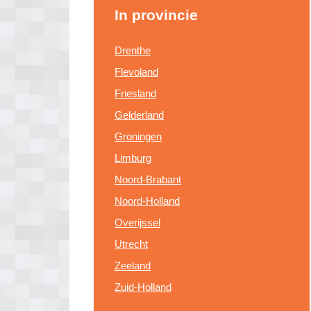
In provincie
Drenthe
Flevoland
Friesland
Gelderland
Groningen
Limburg
Noord-Brabant
Noord-Holland
Overijssel
Utrecht
Zeeland
Zuid-Holland