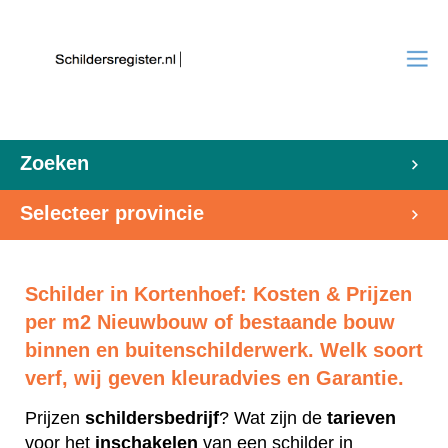
Zoeken
Selecteer provincie
Schilder in Kortenhoef: Kosten & Prijzen
per m2 Nieuwbouw of bestaande bouw
binnen en buitenschilderwerk. Welk soort
verf, wij geven kleuradvies en Garantie.
Prijzen
schildersbedrijf
? Wat zijn de
tarieven
voor het
inschakelen
van een schilder in