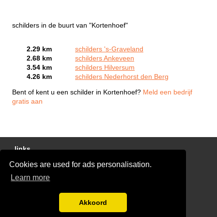
schilders in de buurt van "Kortenhoef"
2.29 km
schilders 's-Graveland
2.68 km
schilders Ankeveen
3.54 km
schilders Hilversum
4.26 km
schilders Nederhorst den Berg
Bent of kent u een schilder in Kortenhoef?
Meld een bedrijf
gratis aan
links
Cookies are used for ads personalisation.
Gratis Schilder Offertes Vergelijken
Learn more
glaszetter-nu.nl
Disclaimer
Akkoord
Blog