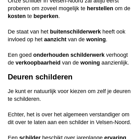
Onze schilder in Velsen-Noord zal altijd eerst
proberen om zoveel mogelijk te
herstellen
om de
kosten
te
beperken
.
De staat van het
buitenschilderwerk
heeft ook
invloed op het
aanzicht
van de
woning
.
Een goed
onderhouden
schilderwerk
verhoogt
de
verkoopbaarheid
van de
woning
aanzienlijk.
Deuren schilderen
Je kunt er natuurlijk voor kiezen om zelf je deuren
te schilderen.
Echter, het is over het algemeen verstandiger om
dit over te laten aan een schilder in Velsen-Noord.
Een
schilder
beschikt over jarenlange
ervaring