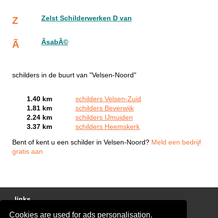
Zelst Schilderwerken D van
Z
ÃsabÃ©
Ã
schilders in de buurt van "Velsen-Noord"
1.40 km
schilders Velsen-Zuid
1.81 km
schilders Beverwijk
2.24 km
schilders IJmuiden
3.37 km
schilders Heemskerk
Bent of kent u een schilder in Velsen-Noord?
Meld een bedrijf
gratis aan
links
Cookies are used for ads personalisation.
Gratis Schilder Offertes Vergelijken