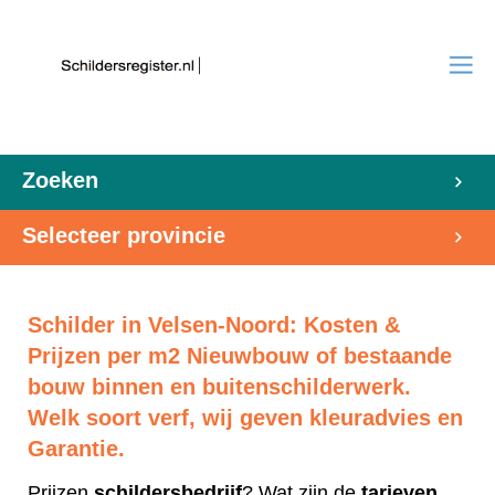
Zoeken
Selecteer provincie
Schilder in Velsen-Noord: Kosten &
Prijzen per m2 Nieuwbouw of bestaande
bouw binnen en buitenschilderwerk.
Welk soort verf, wij geven kleuradvies en
Garantie.
Prijzen
schildersbedrijf
? Wat zijn de
tarieven