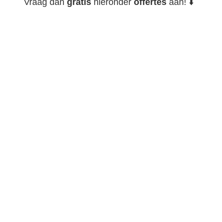
Vraag dan
gratis
hieronder
offertes
aan! ⬇️