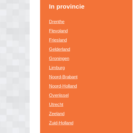
In provincie
Drenthe
Flevoland
Friesland
Gelderland
Groningen
Limburg
Noord-Brabant
Noord-Holland
Overijssel
Utrecht
Zeeland
Zuid-Holland