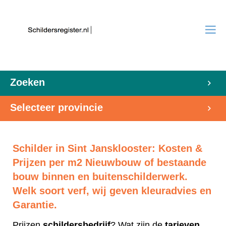
Zoeken
Selecteer provincie
Schilder in Sint Jansklooster: Kosten &
Prijzen per m2 Nieuwbouw of bestaande
bouw binnen en buitenschilderwerk.
Welk soort verf, wij geven kleuradvies en
Garantie.
Prijzen
schildersbedrijf
? Wat zijn de
tarieven