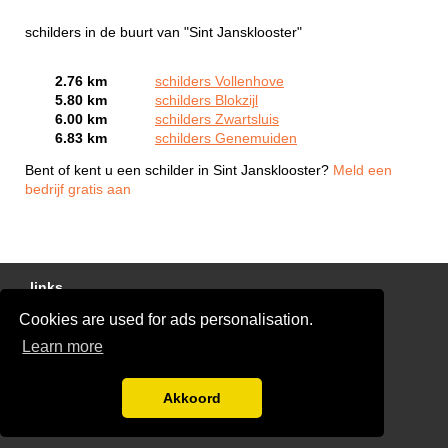
schilders in de buurt van "Sint Jansklooster"
2.76 km
schilders Vollenhove
5.80 km
schilders Blokzijl
6.00 km
schilders Zwartsluis
6.83 km
schilders Genemuiden
Bent of kent u een schilder in Sint Jansklooster?
Meld een
bedrijf gratis aan
links
Cookies are used for ads personalisation.
Gratis Schilder Offertes Vergelijken
Learn more
glaszetter-nu.nl
Disclaimer
Akkoord
Blog