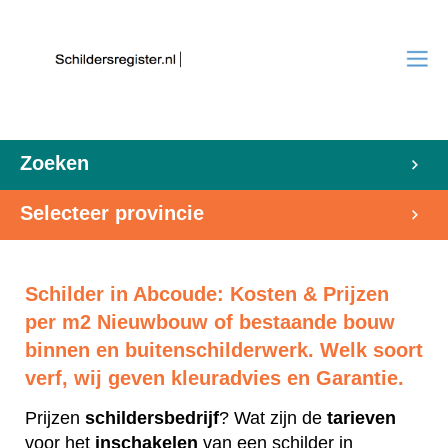
Zoeken
Selecteer provincie
Schilder in Abcoude: Kosten & Prijzen
per m2 Nieuwbouw of bestaande bouw
binnen en buitenschilderwerk. Welk soort
verf, wij geven kleuradvies en Garantie.
Prijzen
schildersbedrijf
? Wat zijn de
tarieven
voor het
inschakelen
van een schilder in