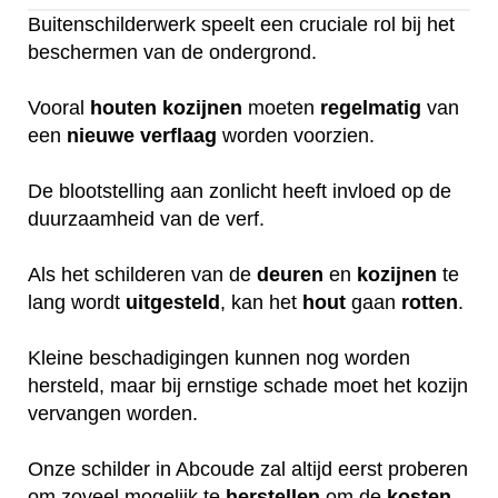
Buitenschilderwerk speelt een cruciale rol bij het
beschermen van de ondergrond.
Vooral
houten
kozijnen
moeten
regelmatig
van
een
nieuwe
verflaag
worden voorzien.
De blootstelling aan zonlicht heeft invloed op de
duurzaamheid van de verf.
Als het schilderen van de
deuren
en
kozijnen
te
lang wordt
uitgesteld
, kan het
hout
gaan
rotten
.
Kleine beschadigingen kunnen nog worden
hersteld, maar bij ernstige schade moet het kozijn
vervangen worden.
Onze schilder in Abcoude zal altijd eerst proberen
om zoveel mogelijk te
herstellen
om de
kosten