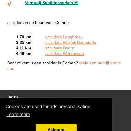
Vernooij Schilderwerken M
V
schilders in de buurt van "Cothen"
1.79 km
schilders Langbroek
3.35 km
schilders Wijk bij Duurstede
4.11 km
schilders Doorn
4.46 km
schilders Werkhoven
Bent of kent u een schilder in Cothen?
Meld een bedrijf gratis
aan
links
Cookies are used for ads personalisation.
Gratis Schilder Offertes Vergelijken
Learn more
glaszetter-nu.nl
Disclaimer
Akkoord