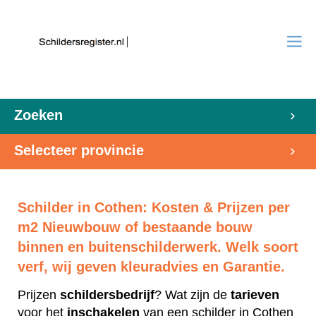
Zoeken
Selecteer provincie
Schilder in Cothen: Kosten & Prijzen per
m2 Nieuwbouw of bestaande bouw
binnen en buitenschilderwerk. Welk soort
verf, wij geven kleuradvies en Garantie.
Prijzen
schildersbedrijf
? Wat zijn de
tarieven
voor het
inschakelen
van een schilder in Cothen