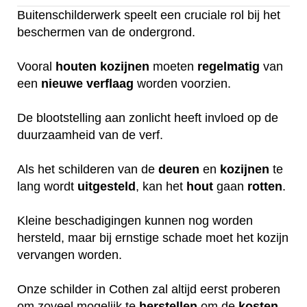
Buitenschilderwerk speelt een cruciale rol bij het
beschermen van de ondergrond.
Vooral
houten
kozijnen
moeten
regelmatig
van
een
nieuwe
verflaag
worden voorzien.
De blootstelling aan zonlicht heeft invloed op de
duurzaamheid van de verf.
Als het schilderen van de
deuren
en
kozijnen
te
lang wordt
uitgesteld
, kan het
hout
gaan
rotten
.
Kleine beschadigingen kunnen nog worden
hersteld, maar bij ernstige schade moet het kozijn
vervangen worden.
Onze schilder in Cothen zal altijd eerst proberen
om zoveel mogelijk te
herstellen
om de
kosten