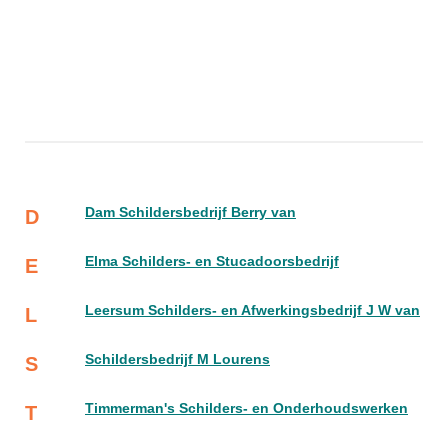
Dam Schildersbedrijf Berry van
D
Elma Schilders- en Stucadoorsbedrijf
E
Leersum Schilders- en Afwerkingsbedrijf J W van
L
Schildersbedrijf M Lourens
S
Timmerman's Schilders- en Onderhoudswerken
T