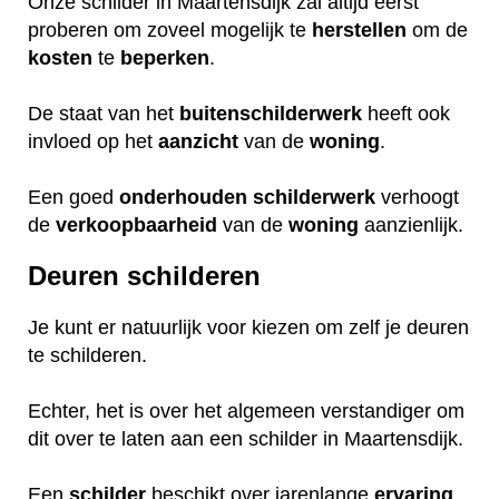
Onze schilder in Maartensdijk zal altijd eerst
proberen om zoveel mogelijk te
herstellen
om de
kosten
te
beperken
.
De staat van het
buitenschilderwerk
heeft ook
invloed op het
aanzicht
van de
woning
.
Een goed
onderhouden
schilderwerk
verhoogt
de
verkoopbaarheid
van de
woning
aanzienlijk.
Deuren schilderen
Je kunt er natuurlijk voor kiezen om zelf je deuren
te schilderen.
Echter, het is over het algemeen verstandiger om
dit over te laten aan een schilder in Maartensdijk.
Een
schilder
beschikt over jarenlange
ervaring