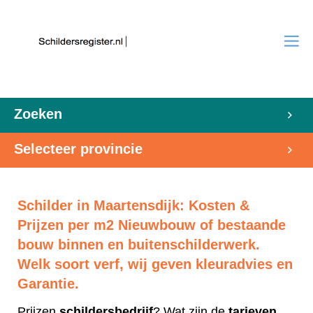
Zoeken
Selecteer provincie
Schilder in Maartensdijk: Kosten &
Prijzen per m2 Nieuwbouw of bestaande
bouw binnen en buitenschilderwerk.
Welk soort verf, wij geven kleuradvies en
Garantie.
Prijzen
schildersbedrijf
? Wat zijn de
tarieven