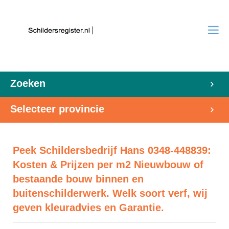
Zoeken
Selecteer provincie
Peek Schildersbedrijf Hans 0348-448839:
Kosten & Prijzen per m2 Nieuwbouw of
bestaande bouw binnen en
buitenschilderwerk. Welk soort verf, wij
geven kleuradvies en Garantie.