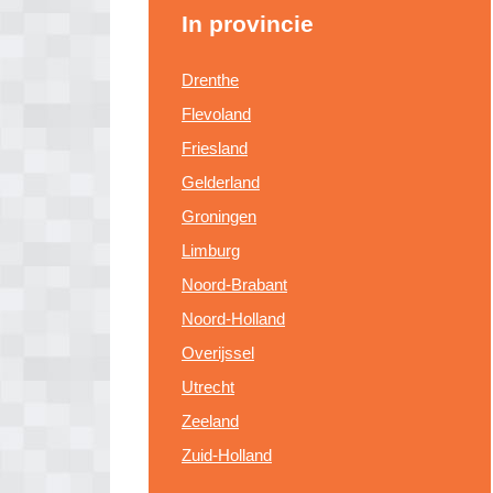
In provincie
Drenthe
Flevoland
Friesland
Gelderland
Groningen
Limburg
Noord-Brabant
Noord-Holland
Overijssel
Utrecht
Zeeland
Zuid-Holland