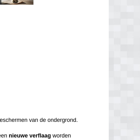
t beschermen van de ondergrond.
een
nieuwe
verflaag
worden