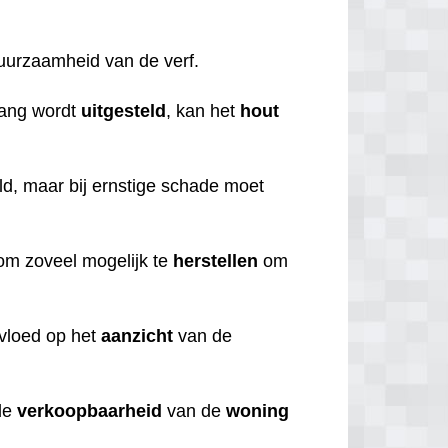
duurzaamheid van de verf.
lang wordt
uitgesteld
, kan het
hout
d, maar bij ernstige schade moet
n om zoveel mogelijk te
herstellen
om
nvloed op het
aanzicht
van de
de
verkoopbaarheid
van de
woning