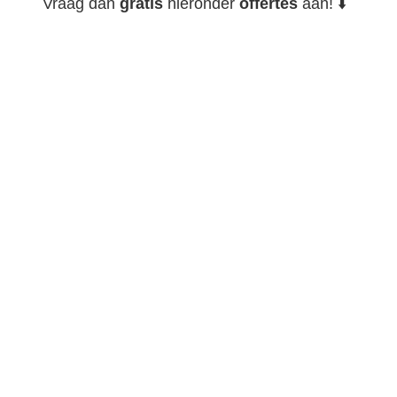
Vraag dan
gratis
hieronder
offertes
aan! ⬇️