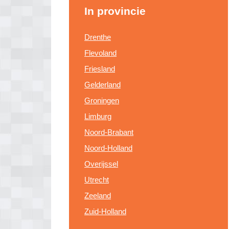
In provincie
Drenthe
Flevoland
Friesland
Gelderland
Groningen
Limburg
Noord-Brabant
Noord-Holland
Overijssel
Utrecht
Zeeland
Zuid-Holland