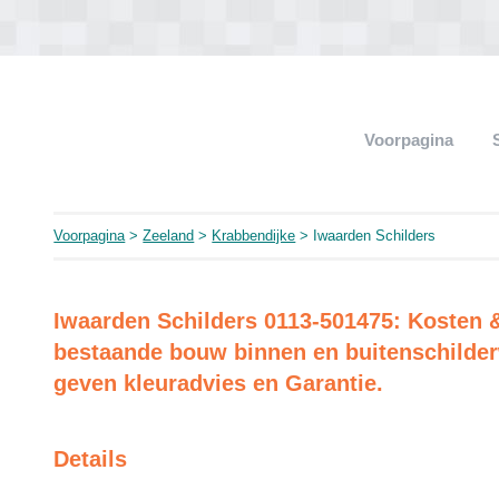
Voorpagina
Voorpagina
>
Zeeland
>
Krabbendijke
> Iwaarden Schilders
Iwaarden Schilders 0113-501475: Kosten 
bestaande bouw binnen en buitenschilderw
geven kleuradvies en Garantie.
Details