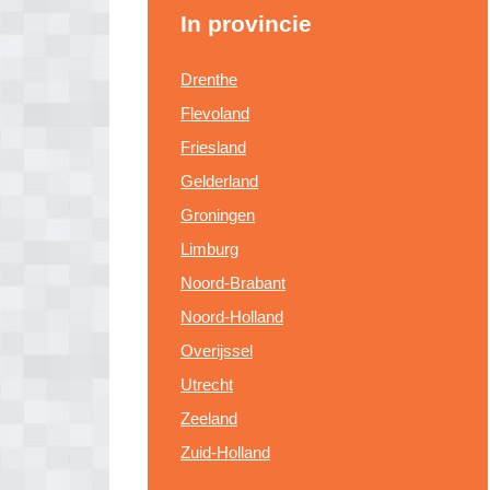
In provincie
Drenthe
Flevoland
Friesland
Gelderland
Groningen
Limburg
Noord-Brabant
Noord-Holland
Overijssel
Utrecht
Zeeland
Zuid-Holland