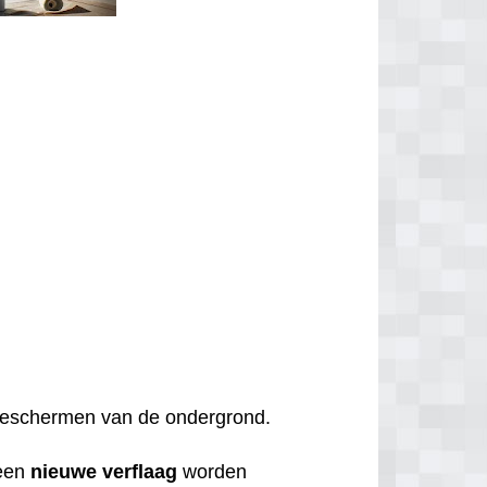
t beschermen van de ondergrond.
een
nieuwe
verflaag
worden