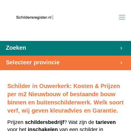
Zoeken
Selecteer provincie
Schilder in Ouwerkerk: Kosten & Prijzen
per m2 Nieuwbouw of bestaande bouw
binnen en buitenschilderwerk. Welk soort
verf, wij geven kleuradvies en Garantie.
Prijzen
schildersbedrijf
? Wat zijn de
tarieven
voor het
inschakelen
van een schilder in