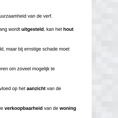
duurzaamheid van de verf.
lang wordt
uitgesteld
, kan het
hout
d, maar bij ernstige schade moet
beren om zoveel mogelijk te
nvloed op het
aanzicht
van de
de
verkoopbaarheid
van de
woning