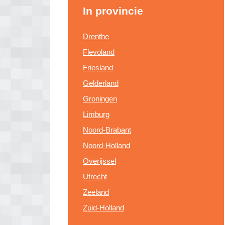
In provincie
Drenthe
Flevoland
Friesland
Gelderland
Groningen
Limburg
Noord-Brabant
Noord-Holland
Overijssel
Utrecht
Zeeland
Zuid-Holland