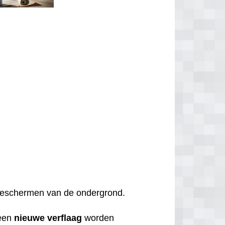
t beschermen van de ondergrond.
een
nieuwe
verflaag
worden