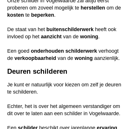
Onze schilder in Vogelwaarde zal altijd eerst
proberen om zoveel mogelijk te
herstellen
om de
kosten
te
beperken
.
De staat van het
buitenschilderwerk
heeft ook
invloed op het
aanzicht
van de
woning
.
Een goed
onderhouden
schilderwerk
verhoogt
de
verkoopbaarheid
van de
woning
aanzienlijk.
Deuren schilderen
Je kunt er natuurlijk voor kiezen om zelf je deuren
te schilderen.
Echter, het is over het algemeen verstandiger om
dit over te laten aan een schilder in Vogelwaarde.
Een
schilder
beschikt over jarenlange
ervaring