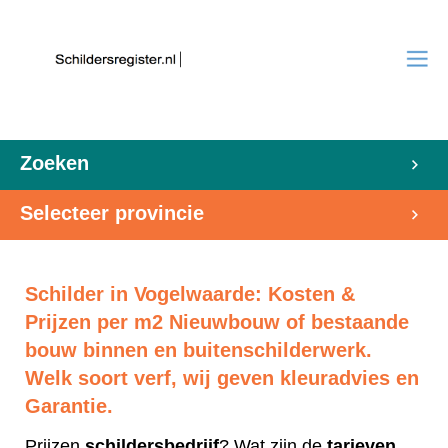
Zoeken
Selecteer provincie
Schilder in Vogelwaarde: Kosten &
Prijzen per m2 Nieuwbouw of bestaande
bouw binnen en buitenschilderwerk.
Welk soort verf, wij geven kleuradvies en
Garantie.
Prijzen
schildersbedrijf
? Wat zijn de
tarieven