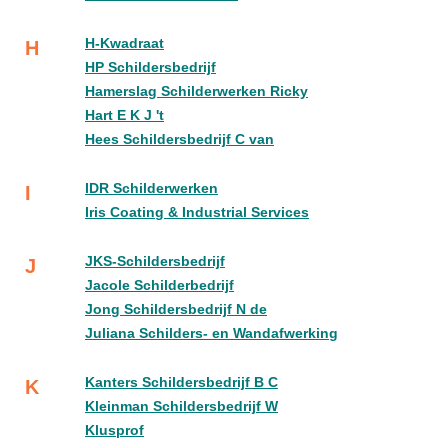
H-Kwadraat
H
HP Schildersbedrijf
Hamerslag Schilderwerken Ricky
Hart E K J 't
Hees Schildersbedrijf C van
IDR Schilderwerken
I
Iris Coating & Industrial Services
JKS-Schildersbedrijf
J
Jacole Schilderbedrijf
Jong Schildersbedrijf N de
Juliana Schilders- en Wandafwerking
Kanters Schildersbedrijf B C
K
Kleinman Schildersbedrijf W
Klusprof