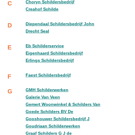
Choryn Schildersbedrijf
C
Creahof Schilde
Diependaal Schildersbedrijf John
D
Drecht Seal
Eb Schilderservice
E
Eigenhaard Schildersbedrijf
Erlings Schildersbedrijf
Faest Schildersbedrijf
F
GMH Schilderwerken
G
Galerie Van Veen
Gemert Woonwinkel & Schilders Van
Goede Schilders BV De
Gooshouwer Schildersbedrijf J
Goudriaan Schilderwerken
Graaf Schilders G J de