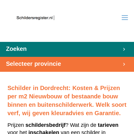
Zoeken
Selecteer provincie
Schilder in Dordrecht: Kosten & Prijzen
per m2 Nieuwbouw of bestaande bouw
binnen en buitenschilderwerk. Welk soort
verf, wij geven kleuradvies en Garantie.
Prijzen
schildersbedrijf
? Wat zijn de
tarieven
voor het
inschakelen
van een schilder in